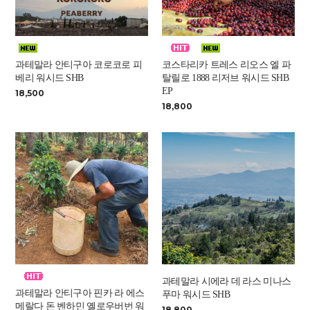
과테말라 안티구아 코로코로 피
코스타리카 트레스 리오스 엘 파
베리 워시드 SHB
탈릴로 1888 리저브 워시드 SHB
EP
18,500
18,800
과테말라 시에라 데 라스 미나스
과테말라 안티구아 핀카 라 에스
푸마 워시드 SHB
메랄다 돈 벤하민 옐로우버번 워
18,800