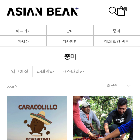
0
아프리카
남미
중미
아시아
디카페인
대회 협찬 생두
중미
입고예정
과테말라
코스타리카
total
7