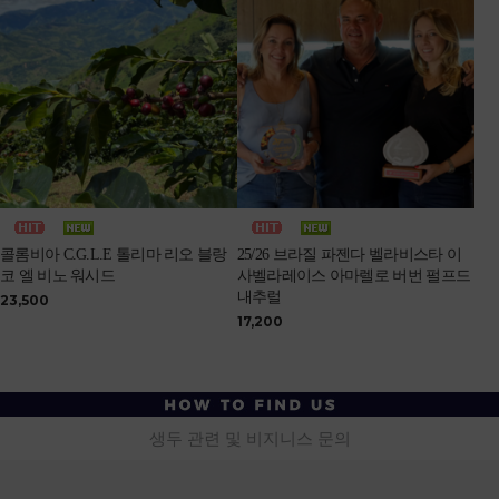
콜롬비아 C.G.L.E 톨리마 리오 블랑
25/26 브라질 파젠다 벨라비스타 이
코 엘 비노 워시드
사벨라레이스 아마렐로 버번 펄프드
내추럴
23,500
17,200
생두 관련 및 비지니스 문의