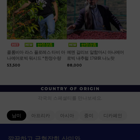
콜롬비아 라스 플로레스 타비 아
예멘 갈리브 알함마시 아나에어
나에어로빅 워시드 *한정수량
로빅 내추럴 176HR 나노랏
53,500
88,000
각국의 스페셜티를 만나보세요.
남미
아프리카
아시아
중미
디카페인
깔끔하고 균형잡힌 산미와