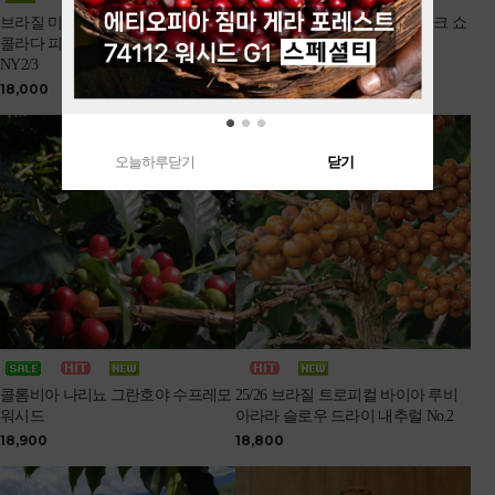
브라질 미나스제라이스 코로코로 초
25/26 브라질 NY2 SC16up FC 다크 쇼
콜라다 피베리 옐로우버번 내추럴
콜라타 내추럴
NY2/3
16,300
18,000
오늘하루닫기
닫기
콜롬비아 나리뇨 그란호야 수프레모
25/26 브라질 트로피컬 바이아 루비
워시드
아라라 슬로우 드라이 내추럴 No.2
18,900
18,800