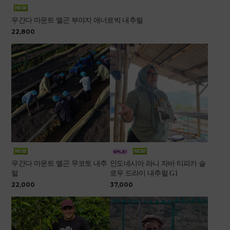
우간다 마운트 엘곤 부야지 애너로빅 내추럴
22,800
우간다 마운트 엘곤 무코토 내추
인도네시아 라니 자바 티피카 슬
럴
로우 드라이 내추럴 G1
22,000
37,000