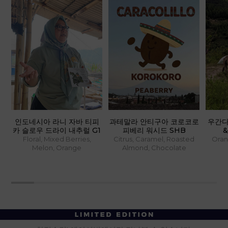
피
과테말라 안티구아 코로코로
우간다 르웬조리 동키 SL14
우간다
1
피베리 워시드 SHB
& SL28 워시드 A
와 SL
Citrus, Caramel, Roasted
Orange, Floral, Caramel,
Apric
Almond, Chocolate
Brown Sugar
Ool