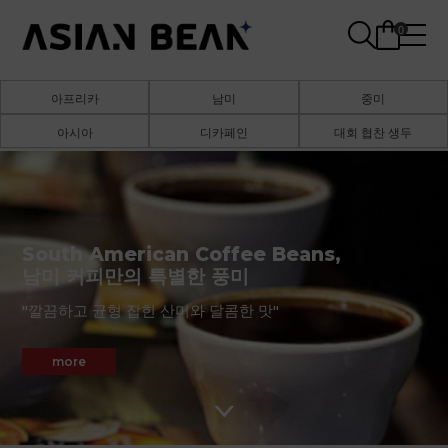
0
아프리카
남미
중미
아시아
디카페인
대회 협찬 생두
South American Coffee Beans,
남미 커피만의 특별한 풍미
"깔끔하고 균형 잡힌 산미와 달콤한 맛"
more