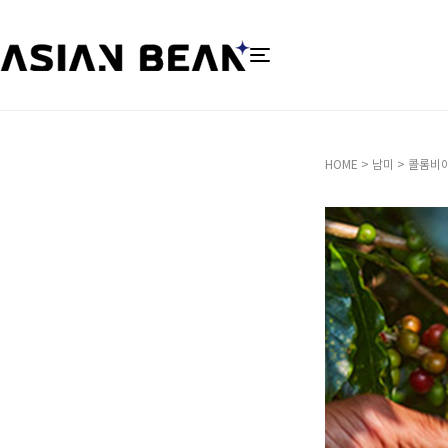
HOME
>
남미
>
콜롬비