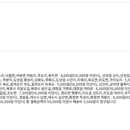
리,낙월면,사량면,저림리,추도리,욕지면 : 4,000원(50,000원 미만시), 산양읍 곤리,산양
만시), 득량리,도양읍 봉암리,상화도,하화도,도양읍 시산리,지죽리,옥도면,위도면,가의도리 : 5,00
,효자도리 추도,효자도리 허육도 : 5,000원(50,000원 미만시), 당인리,군외면 불목
산리,목포시 외달도길,목포시 달리길,대정읍 가파로,대정읍 마라로 : 6,000원(50,000원 미
,조도면 : 7,000원(50,000원 미만시), 증도면 병풍리,지도읍 선도리,지도읍 어의리,추자면 
원 미만시), 경호동,여수시 남면,여수시 삼산면,화정면 적금리,화정면 하화리 : 8,000원(50,
50,000원 미만시) 총 결제금액이 50,000원 미만시 배송비 3,500원이 청구됩니다.