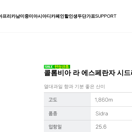
아프리카
남미
중미
아시아
디카페인
할인생두
단가표
SUPPORT
콜롬비아 라 에스페란자 시드
열대과일 향과 기분 좋은 산미