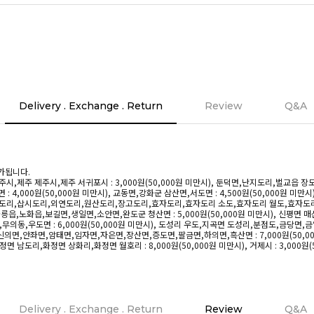
Delivery . Exchange . Return
Review
Q&A
가됩니다.
시,제주 제주시,제주 서귀포시 : 3,000원(50,000원 미만시), 둔덕면,난지도리,벌교읍 장도
: 4,000원(50,000원 미만시), 교동면,강화군 삼산면,서도면 : 4,500원(50,000원 미
도리,삽시도리,외연도리,원산도리,장고도리,효자도리,효자도리 소도,효자도리 월도,효자도리 육도
릉읍,노화읍,보길면,생일면,소안면,완도군 청산면 : 5,000원(50,000원 미만시), 신평면 매
의동,우도면 : 6,000원(50,000원 미만시), 도성리 우도,지곡면 도성리,분점도,금당면,금일읍
신의면,안좌면,암태면,임자면,자은면,장산면,증도면,팔금면,하의면,흑산면 : 7,000원(50,000
 남도리,화정면 상화리,화정면 월호리 : 8,000원(50,000원 미만시), 거제시 : 3,000원(
Delivery . Exchange . Return
Review
Q&A