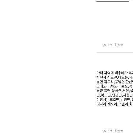
with item
아래 지역에 배송비가 추
사천시 신도길,마도동,제주
남면 지도리,용남면 한산면 
고대도리,녹도리 호도,녹
릉군 북면,울릉군 서면,울
면,북도면,연평면,자월면,무
미만시), 도초면,비금면,
여자리,제도리,조발리,화정면
with item