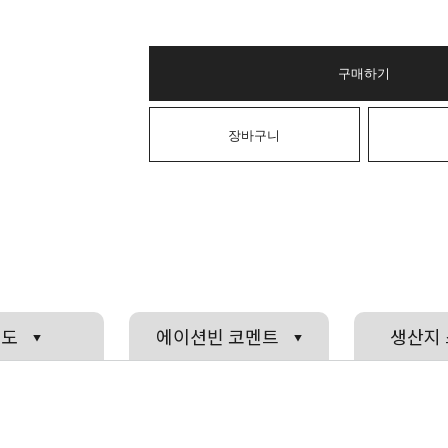
구매하기
장바구니
전도
에이션빈 코멘트
생산지
▼
▼