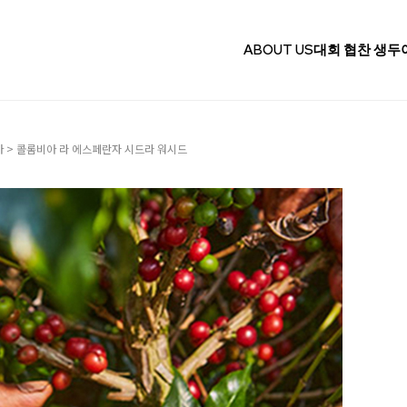
ABOUT US
대회 협찬 생두
아
> 콜롬비아 라 에스페란자 시드라 워시드