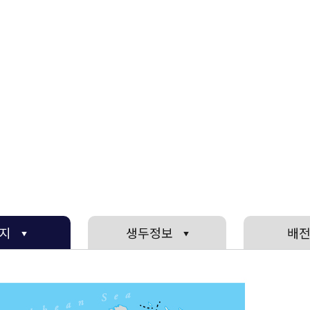
지
생두정보
배
▼
▼