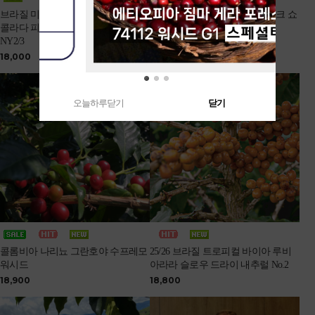
브라질 미나스제라이스 코로코로 초
25/26 브라질 NY2 SC16up FC 다크 쇼
콜라다 피베리 옐로우버번 내추럴
콜라타 내추럴
NY2/3
16,300
18,000
오늘하루닫기
닫기
콜롬비아 나리뇨 그란호야 수프레모
25/26 브라질 트로피컬 바이아 루비
워시드
아라라 슬로우 드라이 내추럴 No.2
18,900
18,800