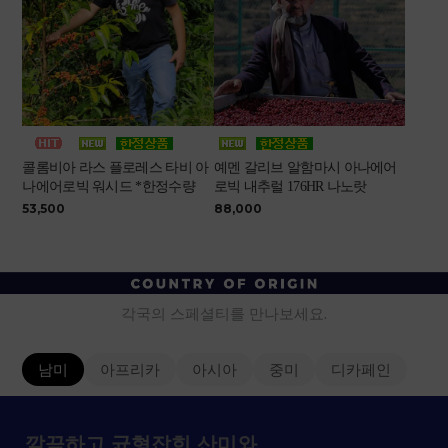
콜롬비아 라스 플로레스 타비 아
예멘 갈리브 알함마시 아나에어
나에어로빅 워시드 *한정수량
로빅 내추럴 176HR 나노랏
53,500
88,000
각국의 스페셜티를 만나보세요.
남미
아프리카
아시아
중미
디카페인
깔끔하고 균형잡힌 산미와