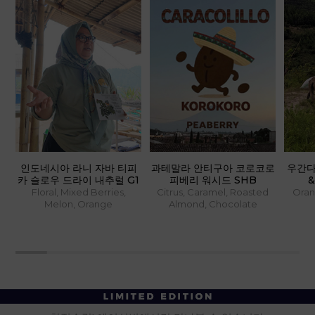
티피
과테말라 안티구아 코로코로
우간다 르웬조리 동키 SL14
우
 G1
피베리 워시드 SHB
& SL28 워시드 A
와 
,
Citrus, Caramel, Roasted
Orange, Floral, Caramel,
Apr
Almond, Chocolate
Brown Sugar
O