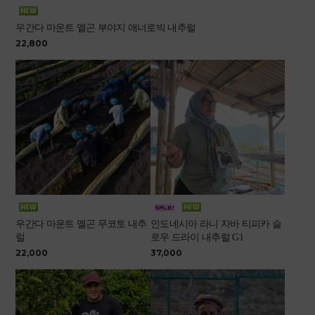
우간다 마운트 엘곤 부야지 애너로빅 내추럴
22,800
우간다 마운트 엘곤 무코토 내추
인도네시아 라니 자바 티피카 슬
럴
로우 드라이 내추럴 G1
22,000
37,000