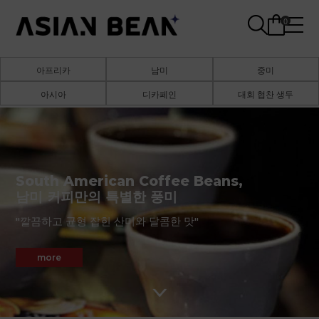
0
아프리카
남미
중미
아시아
디카페인
대회 협찬 생두
South American Coffee Beans,
남미 커피만의 특별한 풍미
"깔끔하고 균형 잡힌 산미와 달콤한 맛"
more