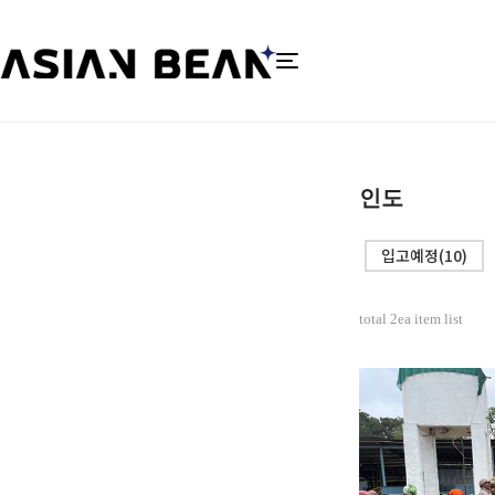
인도
입고예정(10)
total
2
ea item list