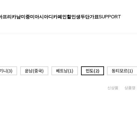
아프리카
남미
중미
아시아
디카페인
할인생두
단가표
SUPPORT
니(3)
운남(중국)
베트남(1)
인도(2)
동티모르(1)
신상품
상품명