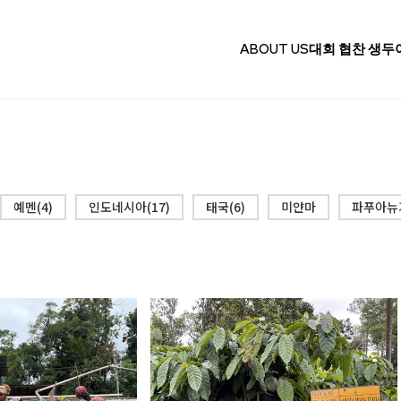
ABOUT US
대회 협찬 생두
예멘(4)
인도네시아(17)
태국(6)
미얀마
파푸아뉴기